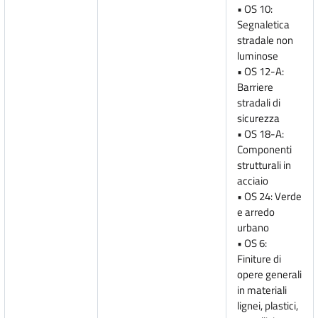
• OS 10:
Segnaletica
stradale non
luminose
• OS 12-A:
Barriere
stradali di
sicurezza
• OS 18-A:
Componenti
strutturali in
acciaio
• OS 24: Verde
e arredo
urbano
• OS 6:
Finiture di
opere generali
in materiali
lignei, plastici,