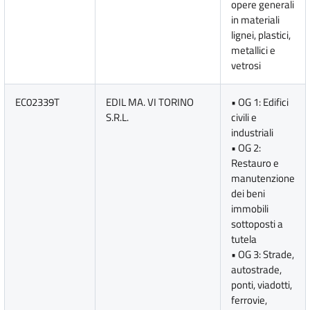
opere generali
in materiali
lignei, plastici,
metallici e
vetrosi
EC02339T
EDIL MA. VI TORINO
• OG 1: Edifici
S.R.L.
civili e
industriali
• OG 2:
Restauro e
manutenzione
dei beni
immobili
sottoposti a
tutela
• OG 3: Strade,
autostrade,
ponti, viadotti,
ferrovie,