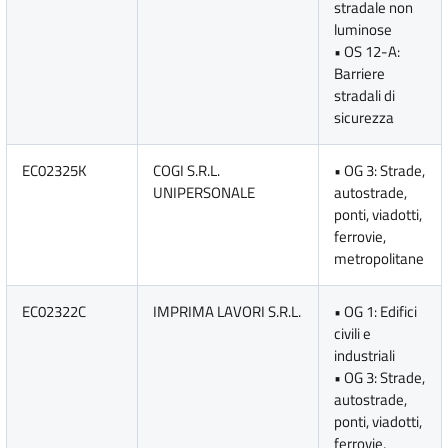
stradale non
luminose
• OS 12-A:
Barriere
stradali di
sicurezza
EC02325K
COGI S.R.L.
• OG 3: Strade,
UNIPERSONALE
autostrade,
ponti, viadotti,
ferrovie,
metropolitane
EC02322C
IMPRIMA LAVORI S.R.L.
• OG 1: Edifici
civili e
industriali
• OG 3: Strade,
autostrade,
ponti, viadotti,
ferrovie,