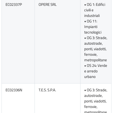
EC02337P
OPERE SRL
• OG 1: Edifici
civili e
industriali
• OG 11:
Impianti
tecnologici
• OG 3: Strade,
autostrade,
ponti, viadotti,
ferrovie,
metropolitane
• OS 24: Verde
e arredo
urbano
EC02336N
T.E.S. S.P.A.
• OG 3: Strade,
autostrade,
ponti, viadotti,
ferrovie,
metropolitane