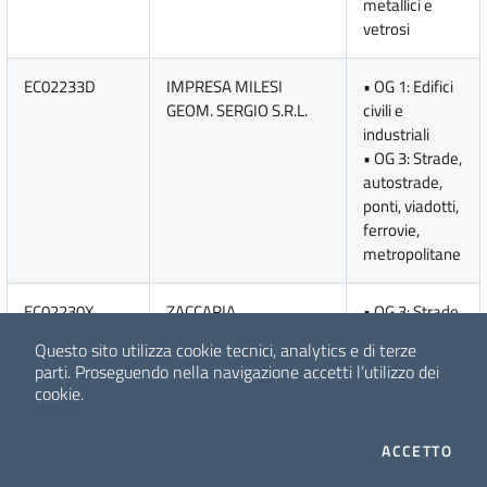
metallici e
vetrosi
EC02233D
IMPRESA MILESI
• OG 1: Edifici
GEOM. SERGIO S.R.L.
civili e
industriali
• OG 3: Strade,
autostrade,
ponti, viadotti,
ferrovie,
metropolitane
EC02230X
ZACCARIA
• OG 3: Strade,
COSTRUZIONI SRL
autostrade,
Questo sito utilizza cookie tecnici, analytics e di terze
ponti, viadotti,
parti.
Proseguendo nella navigazione accetti l’utilizzo dei
ferrovie,
cookie.
metropolitane
I CO
ACCETTO
EC02227M
DELTA SEGNALETICA
• OS 10: