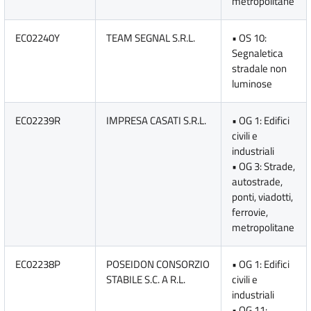
metropolitane
EC02240Y
TEAM SEGNAL S.R.L.
• OS 10:
Segnaletica
stradale non
luminose
EC02239R
IMPRESA CASATI S.R.L.
• OG 1: Edifici
civili e
industriali
• OG 3: Strade,
autostrade,
ponti, viadotti,
ferrovie,
metropolitane
EC02238P
POSEIDON CONSORZIO
• OG 1: Edifici
STABILE S.C. A R.L.
civili e
industriali
• OG 11: