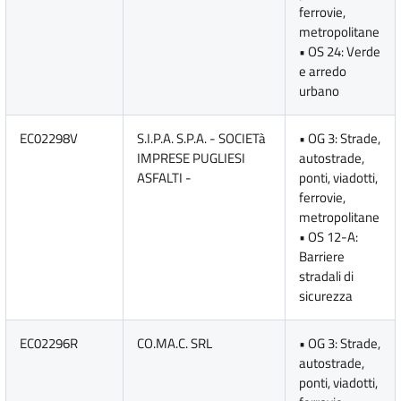
ferrovie,
metropolitane
• OS 24: Verde
e arredo
urbano
EC02298V
S.I.P.A. S.P.A. - SOCIETà
• OG 3: Strade,
IMPRESE PUGLIESI
autostrade,
ASFALTI -
ponti, viadotti,
ferrovie,
metropolitane
• OS 12-A:
Barriere
stradali di
sicurezza
EC02296R
CO.MA.C. SRL
• OG 3: Strade,
autostrade,
ponti, viadotti,