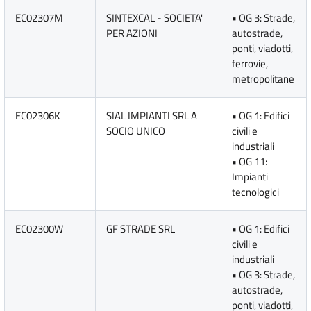
EC02307M
SINTEXCAL - SOCIETA'
• OG 3: Strade,
PER AZIONI
autostrade,
ponti, viadotti,
ferrovie,
metropolitane
EC02306K
SIAL IMPIANTI SRL A
• OG 1: Edifici
SOCIO UNICO
civili e
industriali
• OG 11:
Impianti
tecnologici
EC02300W
GF STRADE SRL
• OG 1: Edifici
civili e
industriali
• OG 3: Strade,
autostrade,
ponti, viadotti,