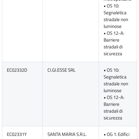
• OS 10:
Segnaletica
stradale non
luminose
• OS 12-A:
Barriere
stradali di
sicurezza
EC02332D
CI.GI.ESSE SRL
• OS 10:
Segnaletica
stradale non
luminose
• OS 12-A:
Barriere
stradali di
sicurezza
EC02331Y
SANTA MARIA S.R.L.
• OG 1: Edifici