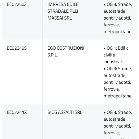
EC02250Z
IMPRESA EDILE
• OG 3: Strade,
STRADALE F.LLI
autostrade,
MASSAI SRL
ponti, viadotti,
ferrovie,
metropolitane
EC02249S
EGO COSTRUZIONI
• OG 1: Edifici
S.R.L.
civili e
industriali
• OG 3: Strade,
autostrade,
ponti, viadotti,
ferrovie,
metropolitane
EC02241X
BIOS ASFALTI SRL
• OG 3: Strade,
autostrade,
ponti, viadotti,
ferrovie,