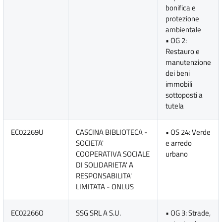
bonifica e
protezione
ambientale
• OG 2:
Restauro e
manutenzione
dei beni
immobili
sottoposti a
tutela
EC02269U
CASCINA BIBLIOTECA -
• OS 24: Verde
SOCIETA'
e arredo
COOPERATIVA SOCIALE
urbano
DI SOLIDARIETA' A
RESPONSABILITA'
LIMITATA - ONLUS
EC02266O
SSG SRL A S.U.
• OG 3: Strade,