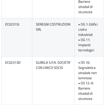
Barriere
stradali di
sicurezza
EC02315J
SEREGNI COSTRUZIONI
• OG 1: Edifici
SRL
civili e
industriali
• OG 11:
Impianti
tecnologici
EC02313D
GUBELA S.P.A. SOCIETA'
• OS 10:
CON UNICO SOCIO
Segnaletica
stradale non
luminose
• OS 12-A:
Barriere
stradali di
sicurezza