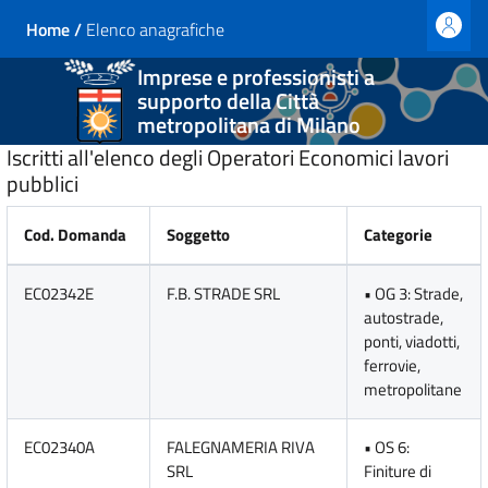
Home
/
Elenco anagrafiche
Imprese e professionisti a
supporto della Città
metropolitana di Milano
Iscritti all'elenco degli Operatori Economici lavori
pubblici
Cod. Domanda
Soggetto
Categorie
EC02342E
F.B. STRADE SRL
• OG 3: Strade,
autostrade,
ponti, viadotti,
ferrovie,
metropolitane
EC02340A
FALEGNAMERIA RIVA
• OS 6:
SRL
Finiture di