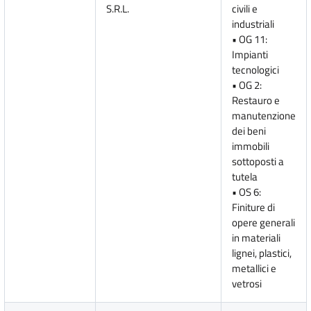
S.R.L.
civili e
industriali
• OG 11:
Impianti
tecnologici
• OG 2:
Restauro e
manutenzione
dei beni
immobili
sottoposti a
tutela
• OS 6:
Finiture di
opere generali
in materiali
lignei, plastici,
metallici e
vetrosi