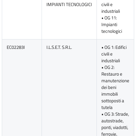
IMPIANTI TECNOLOGICI
civili e
industriali
• OG 11:
Impianti
tecnologici
EC02283I
I.L.S.E.T. S.R.L.
• OG 1: Edifici
civili e
industriali
• OG 2:
Restauro e
manutenzione
dei beni
immobili
sottoposti a
tutela
• OG 3: Strade,
autostrade,
ponti, viadotti,
ferrovie,