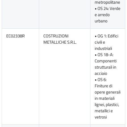
metropolitane
• OS 24: Verde
e arredo
urbano
EC02338R
COSTRUZIONI
• OG 1: Edifici
METALLICHE S.R.L.
civili e
industriali
• OS 18-A:
Componenti
strutturali in
acciaio
• OS 6:
Finiture di
opere generali
in materiali
lignei, plastici,
metallici e
vetrosi