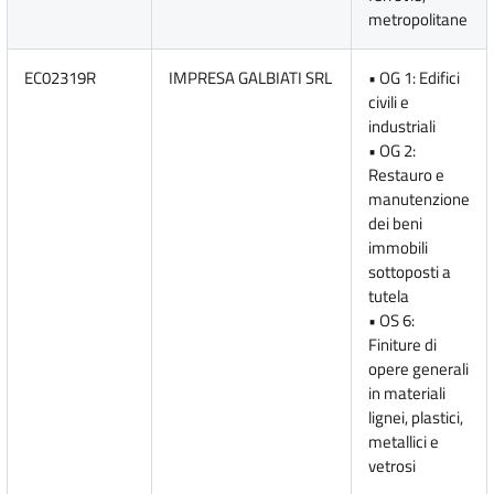
metropolitane
EC02319R
IMPRESA GALBIATI SRL
• OG 1: Edifici
civili e
industriali
• OG 2:
Restauro e
manutenzione
dei beni
immobili
sottoposti a
tutela
• OS 6:
Finiture di
opere generali
in materiali
lignei, plastici,
metallici e
vetrosi