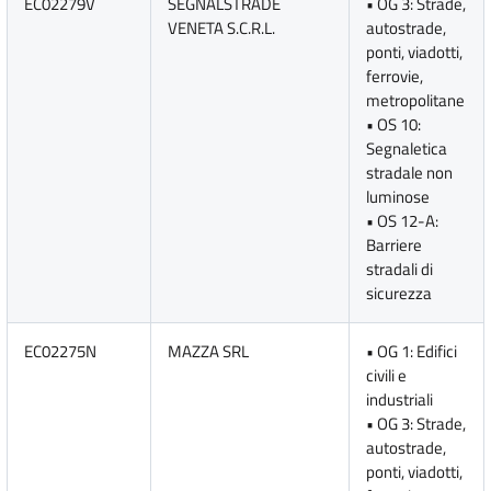
EC02279V
SEGNALSTRADE
• OG 3: Strade,
VENETA S.C.R.L.
autostrade,
ponti, viadotti,
ferrovie,
metropolitane
• OS 10:
Segnaletica
stradale non
luminose
• OS 12-A:
Barriere
stradali di
sicurezza
EC02275N
MAZZA SRL
• OG 1: Edifici
civili e
industriali
• OG 3: Strade,
autostrade,
ponti, viadotti,