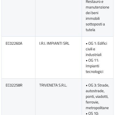
Restauro e
manutenzione
dei beni
immobili
sottoposti a
tutela
EC02260A
I.R.I. IMPIANTI SRL
• OG 1: Edifici
civili e
industriali
• OG 11:
Impianti
tecnologici
EC02258R
TRIVENETA S.R.L.
• OG 3: Strade,
autostrade,
ponti, viadotti,
ferrovie,
metropolitane
• OS 10: