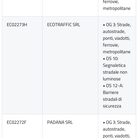
ferrovie,
metropolitane
EC02273H
ECOTRAFFIC SRL
• OG 3: Strade,
autostrade,
ponti, viadotti,
ferrovie,
metropolitane
• OS 10:
Segnaletica
stradale non
luminose
• OS 12-A:
Barriere
stradali di
sicurezza
EC02272F
PADANA SRL
• OG 3: Strade,
autostrade,
ponti, viadotti,