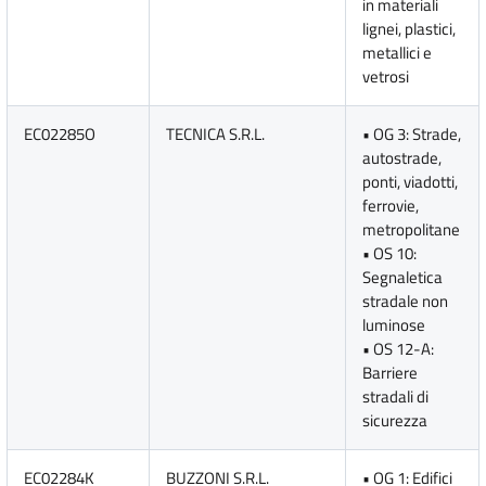
in materiali
lignei, plastici,
metallici e
vetrosi
EC02285O
TECNICA S.R.L.
• OG 3: Strade,
autostrade,
ponti, viadotti,
ferrovie,
metropolitane
• OS 10:
Segnaletica
stradale non
luminose
• OS 12-A:
Barriere
stradali di
sicurezza
EC02284K
BUZZONI S.R.L.
• OG 1: Edifici