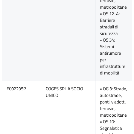
ferrovie,
metropolitane
• OS 12-A:
Barriere
stradali di
sicurezza
• OS 34:
Sistemi
antirumore
per
infrastrutture
di mobilità
EC02295P
COGES SRL A SOCIO
• OG 3: Strade,
UNICO
autostrade,
ponti, viadotti,
ferrovie,
metropolitane
• OS 10:
Segnaletica