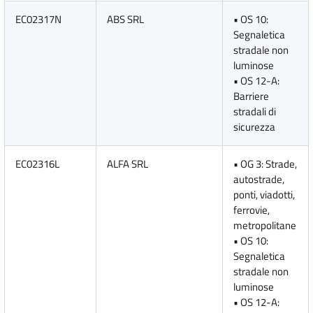
EC02317N
ABS SRL
• OS 10:
Segnaletica
stradale non
luminose
• OS 12-A:
Barriere
stradali di
sicurezza
EC02316L
ALFA SRL
• OG 3: Strade,
autostrade,
ponti, viadotti,
ferrovie,
metropolitane
• OS 10:
Segnaletica
stradale non
luminose
• OS 12-A: