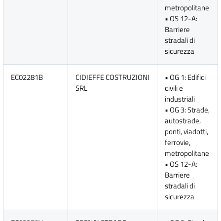
metropolitane
• OS 12-A:
Barriere
stradali di
sicurezza
EC02281B
CIDIEFFE COSTRUZIONI
• OG 1: Edifici
SRL
civili e
industriali
• OG 3: Strade,
autostrade,
ponti, viadotti,
ferrovie,
metropolitane
• OS 12-A:
Barriere
stradali di
sicurezza