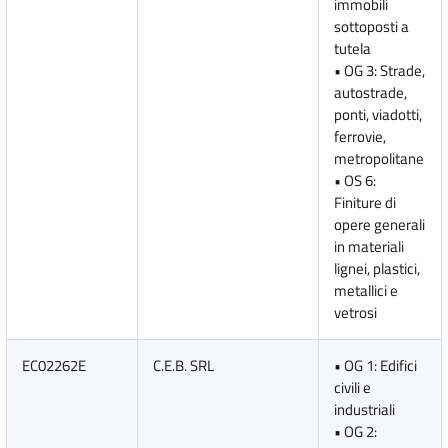
immobili
sottoposti a
tutela
• OG 3: Strade,
autostrade,
ponti, viadotti,
ferrovie,
metropolitane
• OS 6:
Finiture di
opere generali
in materiali
lignei, plastici,
metallici e
vetrosi
EC02262E
C.E.B. SRL
• OG 1: Edifici
civili e
industriali
• OG 2: