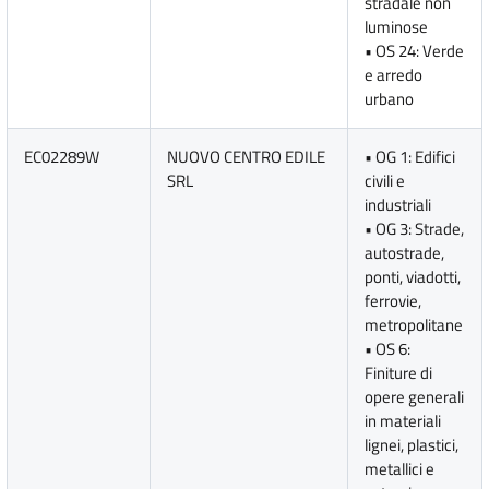
stradale non
luminose
• OS 24: Verde
e arredo
urbano
EC02289W
NUOVO CENTRO EDILE
• OG 1: Edifici
SRL
civili e
industriali
• OG 3: Strade,
autostrade,
ponti, viadotti,
ferrovie,
metropolitane
• OS 6:
Finiture di
opere generali
in materiali
lignei, plastici,
metallici e