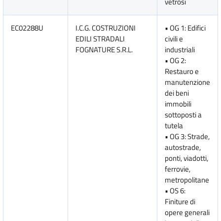
vetrosi
EC02288U
I.C.G. COSTRUZIONI
• OG 1: Edifici
EDILI STRADALI
civili e
FOGNATURE S.R.L.
industriali
• OG 2:
Restauro e
manutenzione
dei beni
immobili
sottoposti a
tutela
• OG 3: Strade,
autostrade,
ponti, viadotti,
ferrovie,
metropolitane
• OS 6:
Finiture di
opere generali