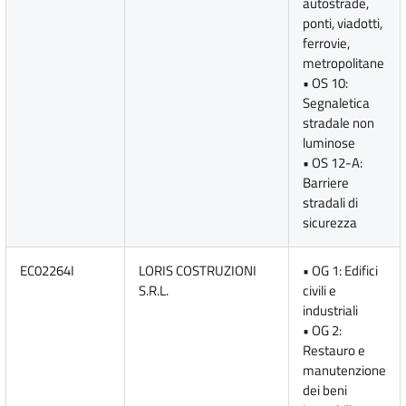
autostrade,
ponti, viadotti,
ferrovie,
metropolitane
• OS 10:
Segnaletica
stradale non
luminose
• OS 12-A:
Barriere
stradali di
sicurezza
EC02264I
LORIS COSTRUZIONI
• OG 1: Edifici
S.R.L.
civili e
industriali
• OG 2:
Restauro e
manutenzione
dei beni