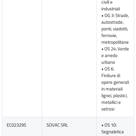
civili e
industriali
• OG 3: Strade,
autostrade,
ponti, viadotti,
ferrovie,
metropolitane
• OS 24: Verde
e arredo
urbano
• OS 6:
Finiture di
opere generali
in materiali
lignei, plastici,
metallici e
vetrosi
EC02329S
SOVAC SRL
• OS 10:
Segnaletica