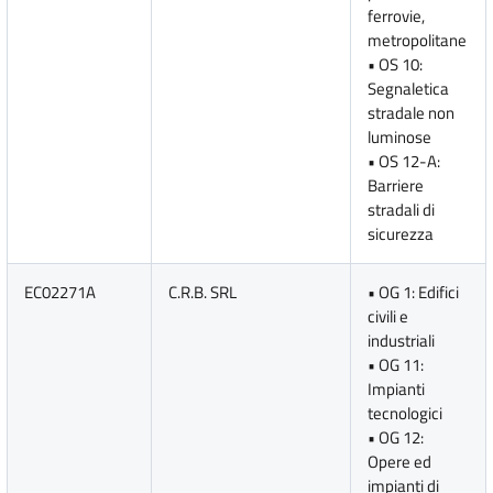
ferrovie,
metropolitane
• OS 10:
Segnaletica
stradale non
luminose
• OS 12-A:
Barriere
stradali di
sicurezza
EC02271A
C.R.B. SRL
• OG 1: Edifici
civili e
industriali
• OG 11:
Impianti
tecnologici
• OG 12:
Opere ed
impianti di